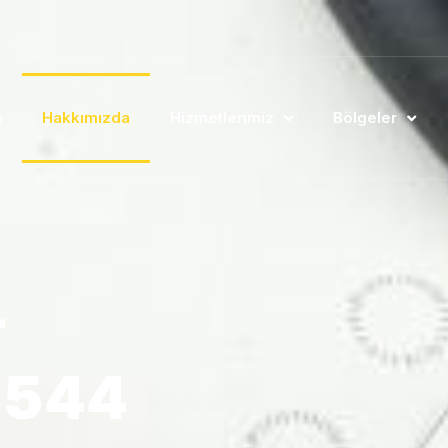
a
Hakkımızda
Hizmetlerimiz
Bölgeler
–
0 544