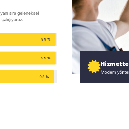
yanı sıra geleneksel
çalışıyoruz.
99%
99%
Hizmette
Modern yönteml
98%