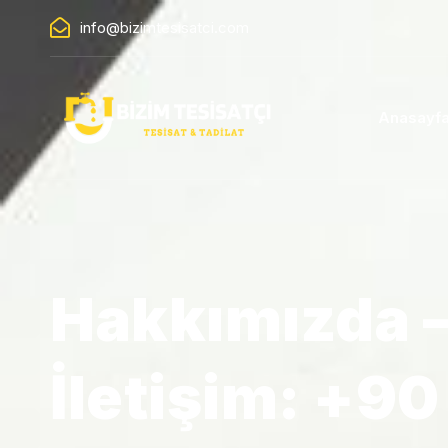
info@bizimtesisatci.com
Anasayf
Hakkımızda 
İletişim: +9