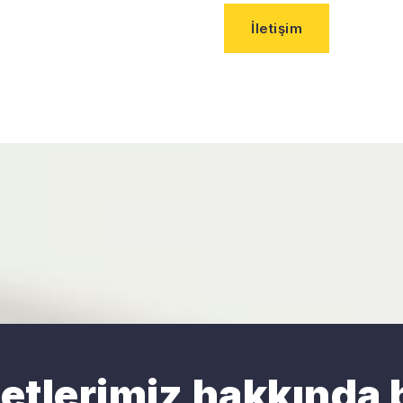
İletişim
metlerimiz hakkında b