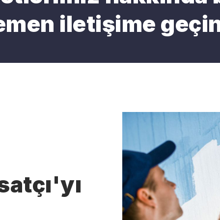
emen iletişime geçin
satçı'yı