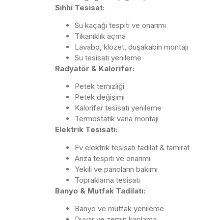
Sıhhi Tesisat:
Su kaçağı tespiti ve onarımı
Tıkanıklık açma
Lavabo, klozet, duşakabin montajı
Su tesisatı yenileme
Radyatör & Kalorifer:
Petek temizliği
Petek değişimi
Kalorifer tesisatı yenileme
Termostatik vana montajı
Elektrik Tesisatı:
Ev elektrik tesisatı tadilat & tamirat
Arıza tespiti ve onarımı
Yekili ve panoların bakımı
Topraklama tesisatı
Banyo & Mutfak Tadilatı:
Banyo ve mutfak yenileme
Duvar ve zemin kaplama