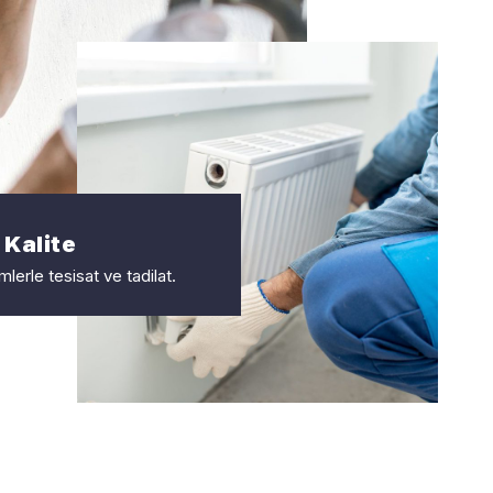
 Kalite
erle tesisat ve tadilat.