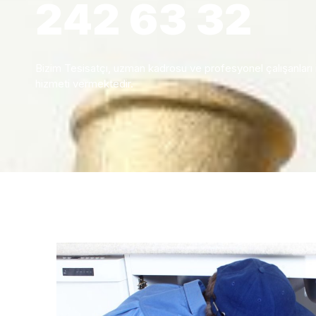
242 63 32
Bizim Tesisatçı, uzman kadrosu ve profesyonel çalışanları ile 
hizmeti vermektedir.