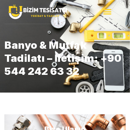
Banyo & Mutfak
Tadilatı – İletişim: +90
544 242 63 32
Bize Ulaşın