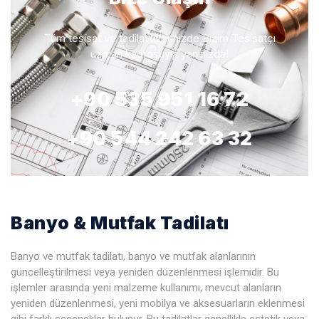
Tüm tesisat ve tadilat işlerinizde Bizim Tesisatçı
uzman kadrosuyla yanınızda!
+90 535 951 16 72
+90 544 242 63 32
Banyo & Mutfak Tadilatı
Banyo ve mutfak tadilatı, banyo ve mutfak alanlarının
güncelleştirilmesi veya yeniden düzenlenmesi işlemidir. Bu
işlemler arasında yeni malzeme kullanımı, mevcut alanların
yeniden düzenlenmesi, yeni mobilya ve aksesuarların eklenmesi
gibi farklı seçenekler bulunur. Bu tadilatlar genellikle estetik veya